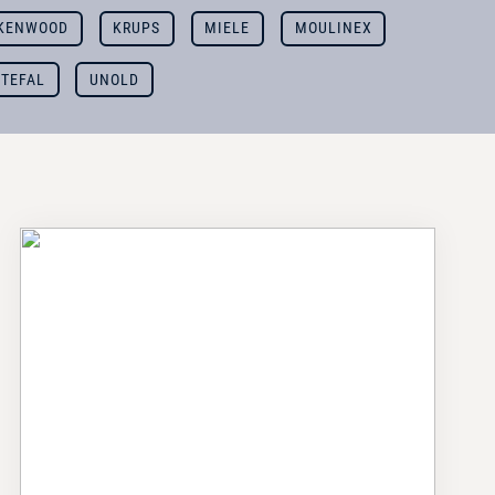
KENWOOD
KRUPS
MIELE
MOULINEX
TEFAL
UNOLD