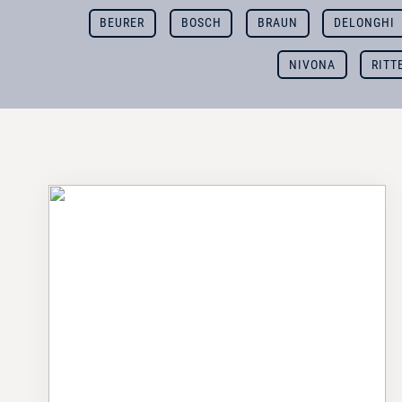
BEURER
BOSCH
BRAUN
DELONGHI
NIVONA
RITT