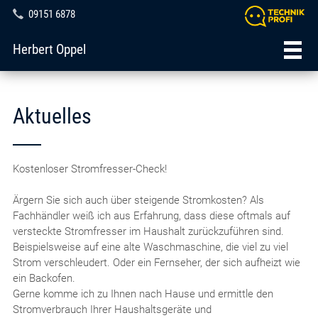
09151 6878
Herbert Oppel
Aktuelles
Kostenloser Stromfresser-Check!
Ärgern Sie sich auch über steigende Stromkosten? Als
Fachhändler weiß ich aus Erfahrung, dass diese oftmals auf
versteckte Stromfresser im Haushalt zurückzuführen sind.
Beispielsweise auf eine alte Waschmaschine, die viel zu viel
Strom verschleudert. Oder ein Fernseher, der sich aufheizt wie
ein Backofen.
Gerne komme ich zu Ihnen nach Hause und ermittle den
Stromverbrauch Ihrer Haushaltsgeräte und