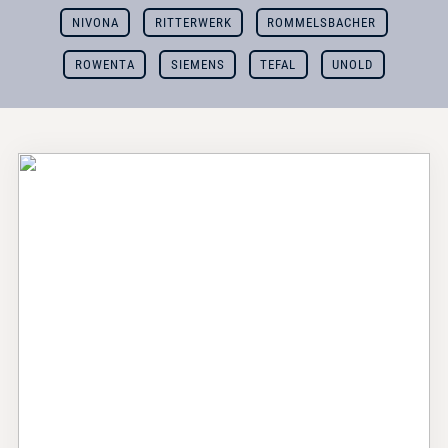
NIVONA
RITTERWERK
ROMMELSBACHER
ROWENTA
SIEMENS
TEFAL
UNOLD