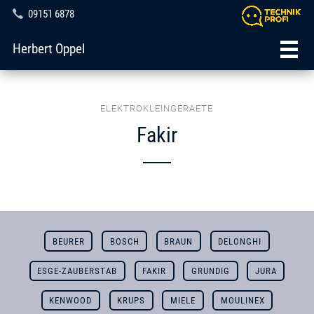
09151 6878
Herbert Oppel
ELEKTROKLEINGERAETE
Fakir
BEURER
BOSCH
BRAUN
DELONGHI
ESGE-ZAUBERSTAB
FAKIR
GRUNDIG
JURA
KENWOOD
KRUPS
MIELE
MOULINEX