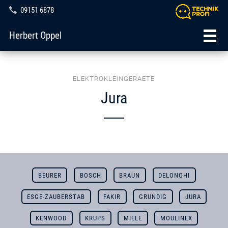
09151 6878
Herbert Oppel
ELEKTROKLEINGERAETE
Jura
BEURER
BOSCH
BRAUN
DELONGHI
ESGE-ZAUBERSTAB
FAKIR
GRUNDIG
JURA
KENWOOD
KRUPS
MIELE
MOULINEX