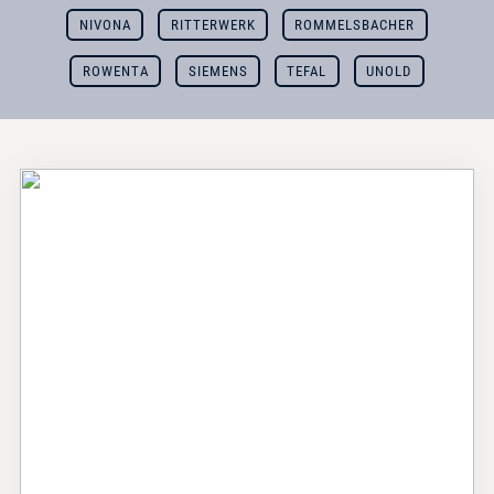
NIVONA
RITTERWERK
ROMMELSBACHER
ROWENTA
SIEMENS
TEFAL
UNOLD