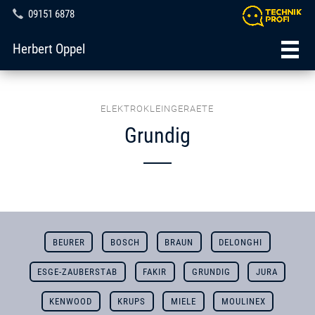
09151 6878
Herbert Oppel
ELEKTROKLEINGERAETE
Grundig
BEURER
BOSCH
BRAUN
DELONGHI
ESGE-ZAUBERSTAB
FAKIR
GRUNDIG
JURA
KENWOOD
KRUPS
MIELE
MOULINEX