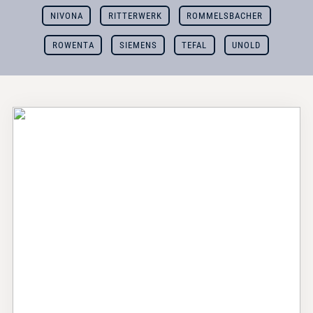
NIVONA
RITTERWERK
ROMMELSBACHER
ROWENTA
SIEMENS
TEFAL
UNOLD