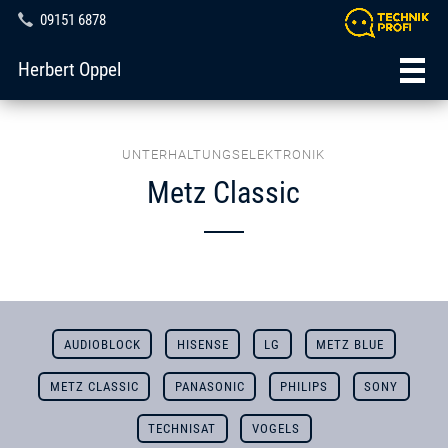
09151 6878
Herbert Oppel
UNTERHALTUNGSELEKTRONIK
Metz Classic
AUDIOBLOCK
HISENSE
LG
METZ BLUE
METZ CLASSIC
PANASONIC
PHILIPS
SONY
TECHNISAT
VOGELS